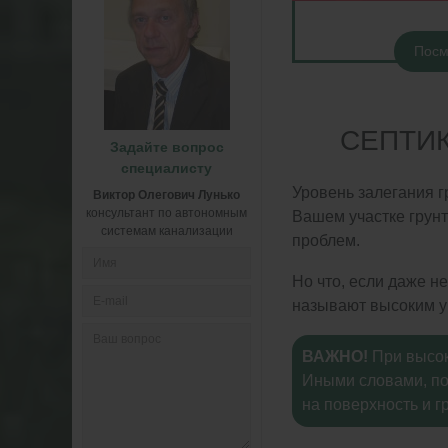
Посм
СЕПТИ
Задайте вопрос
специалисту
Уровень залегания г
Виктор Олегович Лунько
консультант по автономным
Вашем участке грунт
системам канализации
проблем.
Но что, если даже н
называют высоким у
ВАЖНО!
При высок
Иными словами, под
на поверхность и г