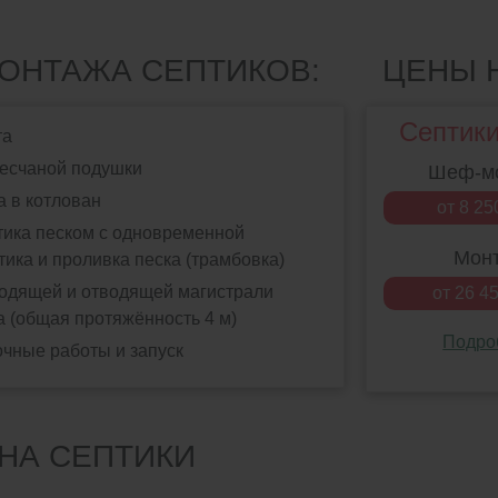
ОНТАЖА СЕПТИКОВ:
ЦЕНЫ 
Септики
та
песчаной подушки
Шеф-м
а в котлован
от 8 25
тика песком с одновременной
Мон
тика и проливка песка (трамбовка)
одящей и отводящей магистрали
от 26 45
 (общая протяжённость 4 м)
Подро
чные работы и запуск
 НА СЕПТИКИ