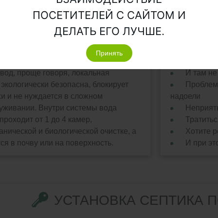
Подробнее о септиках для высокого уровня грун
ПОСЕТИТЕЛЕЙ С САЙТОМ И
ДЕЛАТЬ ЕГО ЛУЧШЕ.
ТАКОЕ СЕПТИК?
ВАМ 
Принять
тономная система для очистки
Вы владе
вод, проще говоря, локальная
И там не
 экологически безопасна, блокирует
Проблем
и и не нуждается в сложном
надоели
уживании. Внутри системы вода
Неприят
роходит от 1 до 4 камер,
Тратитьс
анической и биологической очистке, а
Хотите р
ся в почву или на поверхность.
И при эт
УСТАНОВКА СЕПТИКА 