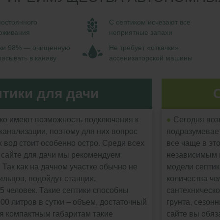
постоянного
С септиком исчезают все
роживания
неприятные запахи
тки 98% — очищенную
Не требует «откачки»
асывать в канаву
ассенизаторской машины
тики для дачи
ко имеют возможность подключения к
Сегодня воз
канализации, поэтому для них вопрос
подразумевает
 вод стоит особенно остро. Среди всех
все чаще в эт
 сайте для дачи мы рекомендуем
независимым к
Так как на дачном участке обычно не
модели септик
ильцов, подойдут станции,
количества че
5 человек. Такие септики способны
сантехническо
00 литров в сутки – объем, достаточный
грунта, сезон
ря компактным габаритам такие
сайте вы обяз