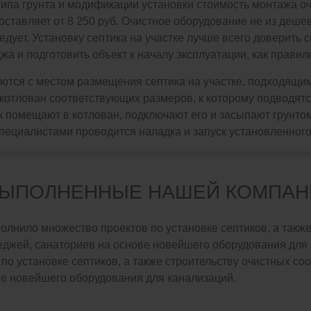
типа грунта и модификации установки стоимость монтажа оч
оставляет от 8 250 руб. Очистное оборудование не из деше
едует. Установку септика на участке лучше всего доверить
жа и подготовить объект к началу эксплуатации, как правило
ются с местом размещения септика на участке, подходящим
котлован соответствующих размеров, к которому подводятс
 помещают в котлован, подключают его и засыпают грунтом.
пециалистами проводится наладка и запуск установленног
ВЫПОЛНЕННЫЕ НАШЕЙ КОМПАН
лнило множество проектов по установке септиков, а также
ттеджей, санаториев на основе новейшего оборудования дл
по установке септиков, а также строительству очистных соо
ве новейшего оборудования для канализаций.