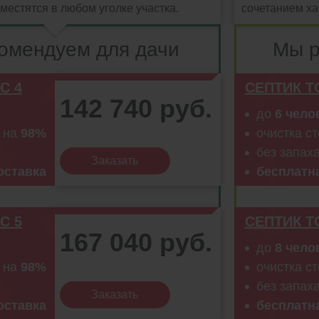
местятся в любом уголке участка.
сочетанием ха
омендуем для дачи
Мы р
С 4
СЕПТИК Т
142 740 руб.
до
6 чело
в на
98%
очистка с
без запах
Заказать
оставка
бесплатн
С 5
СЕПТИК Т
167 040 руб.
до
8 чело
в на
98%
очистка с
без запах
Заказать
оставка
бесплатн