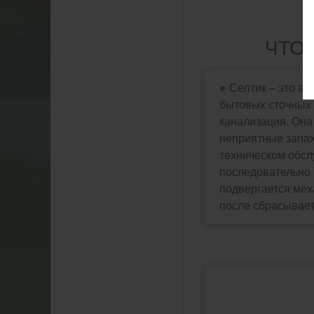
ЧТО 
Септик – это ав
бытовых сточных 
канализация. Она
неприятные запах
техническом обсл
последовательно п
подвергается мех
после сбрасывает