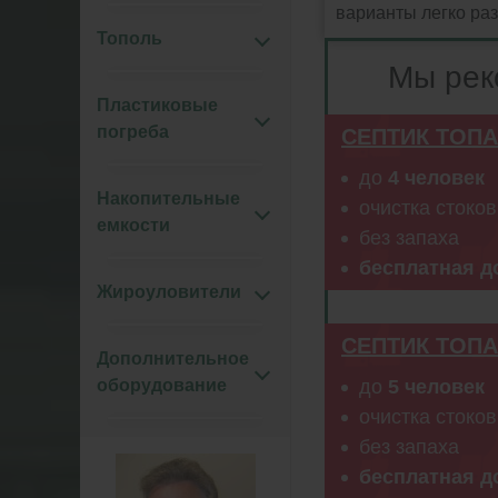
варианты легко раз
Тополь
Мы рек
Пластиковые
погреба
СЕПТИК ТОПА
до
4 человек
Накопительные
очистка стоко
емкости
без запаха
бесплатная д
Жироуловители
СЕПТИК ТОПА
Дополнительное
оборудование
до
5 человек
очистка стоко
без запаха
бесплатная д