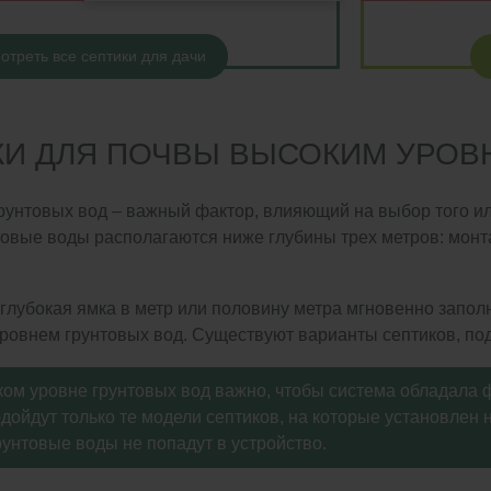
отреть все септики для дачи
КИ ДЛЯ ПОЧВЫ ВЫСОКИМ УРОВ
рунтовых вод – важный фактор, влияющий на выбор того или
овые воды располагаются ниже глубины трех метров: монт
еглубокая ямка в метр или половину метра мгновенно запол
ровнем грунтовых вод. Существуют варианты септиков, под
ом уровне грунтовых вод важно, чтобы система обладала ф
ойдут только те модели септиков, на которые установлен 
рунтовые воды не попадут в устройство.