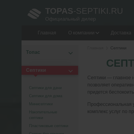
TOPAS
-SEPTIKI.RU
Официальный дилер
Главная
О компании
Доставка
Главная
Септики
Топас
СЕПТ
Септики
Септики — главное 
позволяет оперативн
Септики для дачи
придется беспокоить
Септики для дома
Минисептики
Профессиональная ус
комплекс услуг по п
Накопительные
септики
Пластиковые септики
Септик без откачки