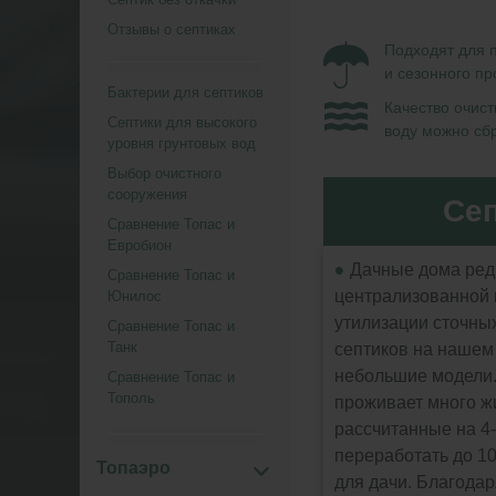
Отзывы о септиках
Подходят для 
и сезонного п
Бактерии для септиков
Качество очис
Септики для высокого
воду можно сбр
уровня грунтовых вод
Выбор очистного
сооружения
Сеп
Сравнение Топас и
Евробион
Дачные дома ред
Сравнение Топас и
централизованной 
Юнилос
утилизации сточных
Сравнение Топас и
Танк
септиков на нашем
небольшие модели. 
Сравнение Топас и
Тополь
проживает много ж
рассчитанные на 4-
переработать до 10
Топаэро
для дачи. Благода