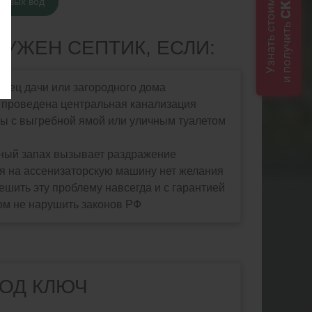
Узнать стоимость
товых вод
и получить
НУЖЕН СЕПТИК, ЕСЛИ:
лец дачи или загородного дома
 проведена центральная канализация
ы с выгребной ямой или уличным туалетом
ный запах вызывает раздражение
я на ассенизаторскую машину нет желания
ешить эту проблему навсегда и с гарантией
ом не нарушить законов РФ
ПОД КЛЮЧ