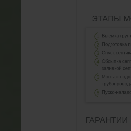
ЭТАПЫ М
Выемка грун
Подготовка 
Спуск септик
Обсыпка сеп
заливкой сеп
Монтаж подв
трубопровода
Пуско-наладо
ГАРАНТИИ