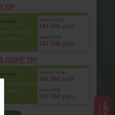
5 ПР
Топас-С 5 Пр
 человек
164 880 руб.
еработки:
1 м3/сут.
Топас 5 Пр
брос:
220 л.
182 340 руб.
6 ЛОНГ ПР
Топас-С 6 Пр
 человек
192 060 руб.
еработки:
1.15 м3/сут.
Топас 6 Пр
брос:
250 л.
209 160 руб.
СКИДКУ