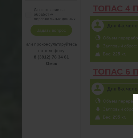
ТОПАС 4 
Даю согласие на
обработку
персональных данных
Для 4-х чел
Задать вопрос
Объем перерабо
или проконсультируйтесь
Залповый сброс
по телефону
Вес:
225 кг.
8 (3812) 78 34 81
Омск
ТОПАС 6 
Для 6-х чел
Объем перерабо
Залповый сброс
Вес:
295 кг.